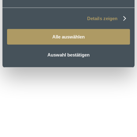
Guest Rating Score™
Details zeigen
8.6
/
10
372 reviews
Alle auswählen
6 quellen
Social Media
Auswahl bestätigen
Kontakt
Facebook