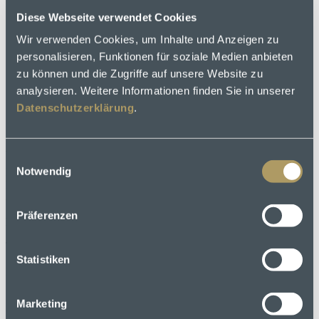
Diese Webseite verwendet Cookies
Kontakt
Wir verwenden Cookies, um Inhalte und Anzeigen zu
Mei Platzl
personalisieren, Funktionen für soziale Medien anbieten
Karriere
Newsletter
zu können und die Zugriffe auf unsere Website zu
Gutscheine
analysieren. Weitere Informationen finden Sie in unserer
Auszeichnungen & Kooperationen
Datenschutzerklärung
.
Presse
Barrierefreiheitserklärung
Adresse
Einwilligungsauswahl
Notwendig
Marias Platzl
Mariahilfplatz 4
81541 München
Präferenzen
Kontakt
T
+49 (0)89 622 337-0
Statistiken
E
servus@mariasplatzl.de
Marketing