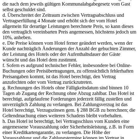
die nach dem jeweils gültigen Kommunalabgabegesetz vom Gast
selbst geschuldet sind.
d. Überschreitet der Zeitraum zwischen Vertragsabschluss und
Vertragserfüllung 4 Monate und erhöht sich der vom Hotel
allgemein für derartige Leistungen berechnete Preis, so kann dieses
den vertraglich vereinbarten Preis angemessen, höchstens jedoch um
10%, anheben.
e. Die Preise können vom Hotel ferner geändert werden, wenn der
Kunde nachträglich Änderungen der Anzahl der gebuchten Zimmer,
der Leistung des Hotels oder der Aufenthaltsdauer der Gäste
wünscht und das Hotel dem zustimmt.
f. Sofern es aufgrund technischer Fehler, insbesondere bei Online-
Buchungen oder Preisübertragungen, zu offensichtlich fehlerhaften
Preisangaben kommt, ist das Hotel berechtigt, den Vertrag
anzufechten oder vom Vertrag zurückzutreten.
g. Rechnungen des Hotels ohne Fälligkeitsdatum sind binnen 10
Tagen ab Zugang der Rechnung ohne Abzug zahlbar. Das Hotel ist
berechtigt, aufgelaufene Forderungen jederzeit fällig zustellen und
unverzüglich Zahlung zu verlangen. Bei Zahlungsverzug ist das
Hotel berechtigt, Verzugszinsen gem. § 288 BGB zu berechnen; die
Geltendmachung eines weiteren Schadens bleibt vorbehalten.
h. Das Hotel ist berechtigt, bei Vertragsschluss vom Kunden eine
angemessene Vorauszahlung oder Sicherheitsleistung, z.B. in Form
einer Kreditkartengarantie, zu verlangen. Die Höhe der
Vorauszahlung und die Zahlungstermine können im Vertrag in