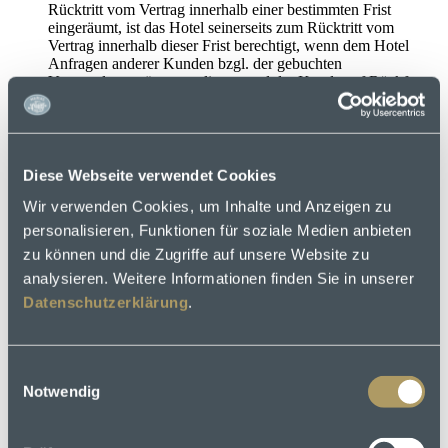
Rücktritt vom Vertrag innerhalb einer bestimmten Frist
eingeräumt, ist das Hotel seinerseits zum Rücktritt vom
Vertrag innerhalb dieser Frist berechtigt, wenn dem Hotel
Anfragen anderer Kunden bzgl. der gebuchten
Veranstaltungsräume vorliegen und der Kunde auf Rückfrage
des Hotels mit angemessener Fristsetzung auf sein Recht zum
Rücktritt nicht verzichtet. Dies gilt gleichermaßen, sofern dem
Kunden eine Option mit einer konkreten Frist zur Ausübung
eingeräumt wurde und der Kunde auf Nachfrage des Hotels
mit angemessener Fristsetzung nicht zur definitiven Buchung
Diese Webseite verwendet Cookies
bereit ist.
Wir verwenden Cookies, um Inhalte und Anzeigen zu
Das Hotel hat den Veranstalter von der Ausübung des
Rücktrittsrechts unverzüglich in Kenntnis zu setzen und die
personalisieren, Funktionen für soziale Medien anbieten
Gegenleistungen des Vertragspartners unverzüglich zu
zu können und die Zugriffe auf unsere Website zu
erstatten.
analysieren. Weitere Informationen finden Sie in unserer
Der berechtigte Rücktritt des Hotels begründet keine
Schadensersatzansprüche des Kunden.
Datenschutzerklärung
.
V.
Rücktritt/Abbestellung/Stornierung des Kunden
Eine kostenfreie einseitige Lösung des Kunden von dem mit
Einwilligungsauswahl
dem Hotel geschlossenen Vertrag ist nur möglich, wenn ein
Notwendig
Recht zum kostenfreien Rücktritt im Vertrag ausdrücklich
vereinbart wurde oder wenn ein gesetzliches Recht zur
kostenfreien Lösung vom Vertrag besteht. Die Vereinbarung