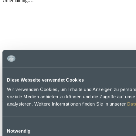
Unterhaltung:…
Mehr lesen über „Oktoberfest FAQs“
Diese Webseite verwendet Cookies
Wir verwenden Cookies, um Inhalte und Anzeigen zu personal
Die Münchner Biergärten - Inbegriff der Münchner
soziale Medien anbieten zu können und die Zugriffe auf uns
Lebensart
analysieren. Weitere Informationen finden Sie in unserer
Dat
Entdeckt Münchens Biergärten & freut Euch auf eine entspannte
Atmosphäre, bayerisches Bier & deftige Mahlzeiten.
Einwilligungsauswahl
Notwendig
Entdeckt Münchens Biergärten & freut Euch auf eine entspannte