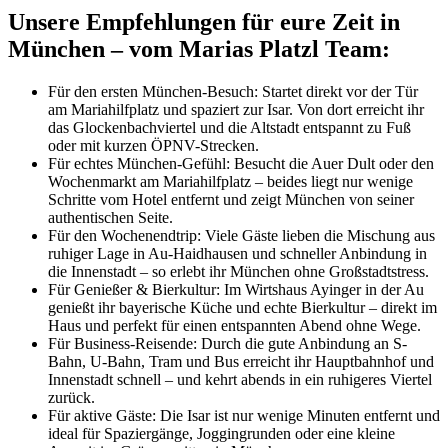
Unsere Empfehlungen für eure Zeit in
München – vom Marias Platzl Team:
Für den ersten München-Besuch: Startet direkt vor der Tür
am Mariahilfplatz und spaziert zur Isar. Von dort erreicht ihr
das Glockenbachviertel und die Altstadt entspannt zu Fuß
oder mit kurzen ÖPNV-Strecken.
Für echtes München-Gefühl: Besucht die Auer Dult oder den
Wochenmarkt am Mariahilfplatz – beides liegt nur wenige
Schritte vom Hotel entfernt und zeigt München von seiner
authentischen Seite.
Für den Wochenendtrip: Viele Gäste lieben die Mischung aus
ruhiger Lage in Au-Haidhausen und schneller Anbindung in
die Innenstadt – so erlebt ihr München ohne Großstadtstress.
Für Genießer & Bierkultur: Im Wirtshaus Ayinger in der Au
genießt ihr bayerische Küche und echte Bierkultur – direkt im
Haus und perfekt für einen entspannten Abend ohne Wege.
Für Business-Reisende: Durch die gute Anbindung an S-
Bahn, U-Bahn, Tram und Bus erreicht ihr Hauptbahnhof und
Innenstadt schnell – und kehrt abends in ein ruhigeres Viertel
zurück.
Für aktive Gäste: Die Isar ist nur wenige Minuten entfernt und
ideal für Spaziergänge, Joggingrunden oder eine kleine