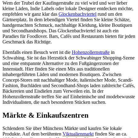
Wem der Trubel der Kaufingerstraße zu viel wird und wer lieber
kleine Läden, Indie Labels oder lokale Designer entdecken möchte,
empfehlen wir ganz klar das
Glockenbachviertel
rund um den
Gärtnerplatz. In dem lebendigen Viertel finden Sie kleine Schätze,
handgemachten Schmuck, nachhaltige Kleidung, kleine Boutiquen
und Secondhandshops. Das Glockenbachviertel ist auch ein
Paradies für Foodlover. Bars, Cafés und Restaurants bieten für jeden
Geschmack das Richtige.
Ebenfalls einen Besuch wert ist die
Hohenzollernstraße
in
Schwabing. Sie ist das Herzstück der Schwabinger Shopping-Szene
und eine entspannte Alternative zu den Fußgängerzonen der
Innenstadt. Hier finden Sie einen Mix aus traditionellen
inhabergeführten Läden und modernen Boutiquen. Zwischen
Concept-Stores mit nachhaltiger Mode, italienischer Mode, Scandi-
Fashion, Buchläden und Secondhand-Shops laden zahlreiche Cafés,
Bäckereien und Eisdielen zum Verweilen ein. In der
Hohenzollernstraße treffen Sie auf Einheimische und modebewusste
Individualisten, die nach besonderen Stücken suchen.
Märkte & Einkaufszentren
Schlendern Sie über Münchens Märkte und kaufen Sie lokale
Produkte. Auf dem berühmten
Viktualienmarkt
finden Sie an ca.