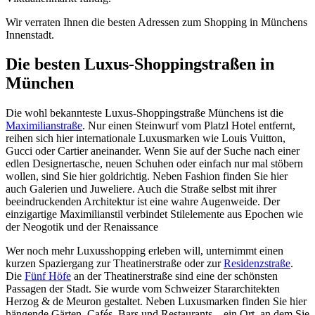
Wir verraten Ihnen die besten Adressen zum Shopping in Münchens
Innenstadt.
Die besten Luxus-Shoppingstraßen in
München
Die wohl bekannteste Luxus-Shoppingstraße Münchens ist die
Maximilianstraße
. Nur einen Steinwurf vom Platzl Hotel entfernt,
reihen sich hier internationale Luxusmarken wie Louis Vuitton,
Gucci oder Cartier aneinander. Wenn Sie auf der Suche nach einer
edlen Designertasche, neuen Schuhen oder einfach nur mal stöbern
wollen, sind Sie hier goldrichtig. Neben Fashion finden Sie hier
auch Galerien und Juweliere. Auch die Straße selbst mit ihrer
beeindruckenden Architektur ist eine wahre Augenweide. Der
einzigartige Maximilianstil verbindet Stilelemente aus Epochen wie
der Neogotik und der Renaissance
Wer noch mehr Luxusshopping erleben will, unternimmt einen
kurzen Spaziergang zur Theatinerstraße oder zur
Residenzstraße
.
Die
Fünf Höfe
an der Theatinerstraße sind eine der schönsten
Passagen der Stadt. Sie wurde vom Schweizer Stararchitekten
Herzog & de Meuron gestaltet. Neben Luxusmarken finden Sie hier
hängende Gärten, Cafés, Bars und Restaurants – ein Ort, an dem Sie