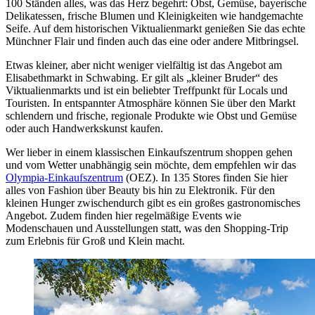
100 Ständen alles, was das Herz begehrt: Obst, Gemüse, bayerische
Delikatessen, frische Blumen und Kleinigkeiten wie handgemachte
Seife. Auf dem historischen Viktualienmarkt genießen Sie das echte
Münchner Flair und finden auch das eine oder andere Mitbringsel.
Etwas kleiner, aber nicht weniger vielfältig ist das Angebot am
Elisabethmarkt in Schwabing. Er gilt als „kleiner Bruder“ des
Viktualienmarkts und ist ein beliebter Treffpunkt für Locals und
Touristen. In entspannter Atmosphäre können Sie über den Markt
schlendern und frische, regionale Produkte wie Obst und Gemüse
oder auch Handwerkskunst kaufen.
Wer lieber in einem klassischen Einkaufszentrum shoppen gehen
und vom Wetter unabhängig sein möchte, dem empfehlen wir das
Olympia-Einkaufszentrum
(OEZ). In 135 Stores finden Sie hier
alles von Fashion über Beauty bis hin zu Elektronik. Für den
kleinen Hunger zwischendurch gibt es ein großes gastronomisches
Angebot. Zudem finden hier regelmäßige Events wie
Modenschauen und Ausstellungen statt, was den Shopping-Trip
zum Erlebnis für Groß und Klein macht.